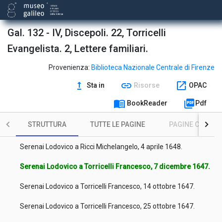
Ghilardi Placido a Serenai Lodovico, 9 novembre 1649.
Serenai Lodovico a Maffei Giulio, 26 dicembre 1647.
Gal. 132 - IV, Discepoli. 22, Torricelli
Evangelista. 2, Lettere familiari.
Maffei Giulio a Serenai Lodovico, 10 dicembre 1647.
Serenai Lodovico a Rosa Salvatore, 20 ottobre 1647.
Provenienza:
Biblioteca Nazionale Centrale di Firenze
upgrade
link
open_in_new
Sta in
Risorse
OPAC
Serenai Lodovico a Monanni Monanno, 2 novembre 1647.
menu_book
picture_as_pdf
BookReader
Pdf
Monanni Monanno a Serenai Lodovico, 9 novembre 1647.
STRUTTURA
TUTTE LE PAGINE
PAGINE CON ILL
Ricci Michelangelo a Serenai Lodovico, 11 aprile 1648.
Serenai Lodovico a Ricci Michelangelo, 4 aprile 1648.
Serenai Lodovico a Torricelli Francesco, 7 dicembre 1647.
Serenai Lodovico a Torricelli Francesco, 14 ottobre 1647.
Serenai Lodovico a Torricelli Francesco, 25 ottobre 1647.