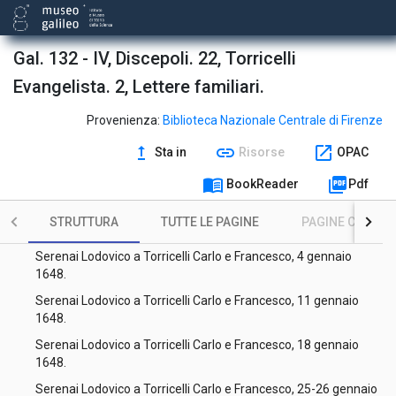
Serenai Lodovico a Torricelli Francesco, 14 ottobre 1647.
Serenai Lodovico a Torricelli Francesco, 25 ottobre 1647.
Gal. 132 - IV, Discepoli. 22, Torricelli
Serenai Lodovico a Torricelli Francesco, 23 novembre 1647.
Evangelista. 2, Lettere familiari.
Serenai Lodovico a Torricelli Francesco, 14 dicembre 1647.
Provenienza:
Biblioteca Nazionale Centrale di Firenze
Serenai Lodovico a Torricelli Francesco, 29 maggio 1648.
upgrade
link
open_in_new
Sta in
Risorse
OPAC
Serenai Lodovico a Torricelli Carlo, 14 dicembre 1647.
menu_book
picture_as_pdf
BookReader
Pdf
Serenai Lodovico a Torricelli Carlo e Francesco, 28 dicembre
STRUTTURA
TUTTE LE PAGINE
PAGINE CON ILL
1647.
Serenai Lodovico a Torricelli Carlo e Francesco, 4 gennaio
1648.
Serenai Lodovico a Torricelli Carlo e Francesco, 11 gennaio
1648.
Serenai Lodovico a Torricelli Carlo e Francesco, 18 gennaio
1648.
Serenai Lodovico a Torricelli Carlo e Francesco, 25-26 gennaio