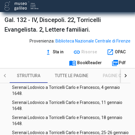
Serenai Lodovico a Torricelli Francesco, 14 ottobre 1647.
Serenai Lodovico a Torricelli Francesco, 25 ottobre 1647.
Gal. 132 - IV, Discepoli. 22, Torricelli
Serenai Lodovico a Torricelli Francesco, 23 novembre 1647.
Evangelista. 2, Lettere familiari.
Serenai Lodovico a Torricelli Francesco, 14 dicembre 1647.
Provenienza:
Biblioteca Nazionale Centrale di Firenze
Serenai Lodovico a Torricelli Francesco, 29 maggio 1648.
upgrade
link
open_in_new
Sta in
Risorse
OPAC
Serenai Lodovico a Torricelli Carlo, 14 dicembre 1647.
menu_book
picture_as_pdf
BookReader
Pdf
Serenai Lodovico a Torricelli Carlo e Francesco, 28 dicembre
STRUTTURA
TUTTE LE PAGINE
PAGINE CON ILL
1647.
Serenai Lodovico a Torricelli Carlo e Francesco, 4 gennaio
1648.
Serenai Lodovico a Torricelli Carlo e Francesco, 11 gennaio
1648.
Serenai Lodovico a Torricelli Carlo e Francesco, 18 gennaio
1648.
Serenai Lodovico a Torricelli Carlo e Francesco, 25-26 gennaio