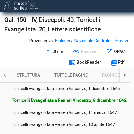
Gal. 150 - IV, Discepoli. 40, Torricelli
Evangelista. 20, Lettere scientifiche.
Provenienza:
Biblioteca Nazionale Centrale di Firenze
upgrade
link
open_in_new
Sta in
Risorse
OPAC
Torricelli Evangelista a Renieri Vincenzo, 23 febbraio 1647.
menu_book
picture_as_pdf
BookReader
Pdf
Torricelli Evangelista a Renieri Vincenzo, 17 novembre 1646.
STRUTTURA
TUTTE LE PAGINE
PAGINE CON ILL
Torricelli Evangelista a Renieri Vincenzo, 24 novembre 1646.
Torricelli Evangelista a Renieri Vincenzo, 1 dicembre 1646.
Torricelli Evangelista a Renieri Vincenzo, 8 dicembre 1646.
Torricelli Evangelista a Renieri Vincenzo, 11 marzo 1647.
Torricelli Evangelista a Renieri Vincenzo, 13 aprile 1647.