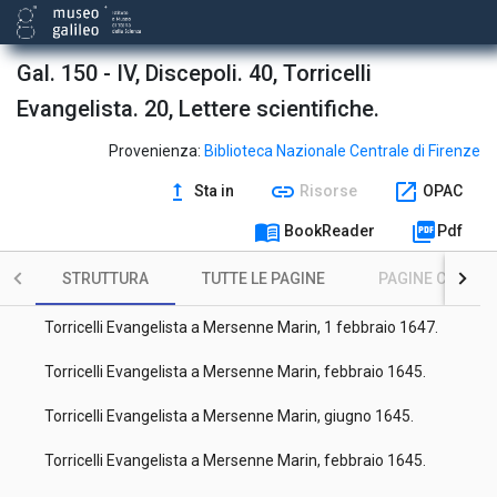
Torricelli Evangelista a Carcavy Pierre (de), febbraio 1645.
Torricelli Evangelista a Mersenne Marin, 1 maggio 1644.
Gal. 150 - IV, Discepoli. 40, Torricelli
Evangelista. 20, Lettere scientifiche.
Torricelli Evangelista a Mersenne Marin, 7 luglio 1646.
Torricelli Evangelista a Mersenne Marin, 7 luglio 1646.
Provenienza:
Biblioteca Nazionale Centrale di Firenze
upgrade
link
open_in_new
Sta in
Risorse
OPAC
Torricelli Evangelista a Mersenne Marin, settembre 1643.
menu_book
picture_as_pdf
BookReader
Pdf
Torricelli Evangelista a Mersenne Marin, 1 maggio 1644.
STRUTTURA
TUTTE LE PAGINE
PAGINE CON ILL
Torricelli Evangelista a Mersenne Marin, febbraio 1645.
Torricelli Evangelista a Mersenne Marin, 1 febbraio 1647.
Torricelli Evangelista a Mersenne Marin, febbraio 1645.
Torricelli Evangelista a Mersenne Marin, giugno 1645.
Torricelli Evangelista a Mersenne Marin, febbraio 1645.