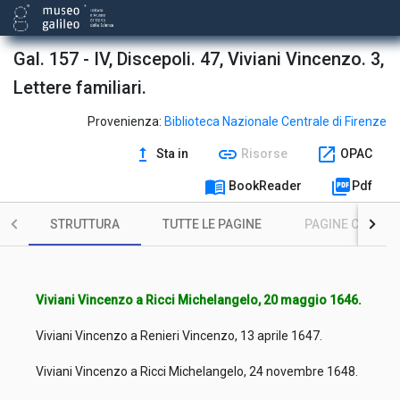
Gal. 157 - IV, Discepoli. 47, Viviani Vincenzo. 3,
Lettere familiari.
Provenienza:
Biblioteca Nazionale Centrale di Firenze
upgrade
link
open_in_new
Sta in
Risorse
OPAC
menu_book
picture_as_pdf
BookReader
Pdf
STRUTTURA
TUTTE LE PAGINE
PAGINE CON ILL
Viviani Vincenzo a Ricci Michelangelo, 20 maggio 1646.
Viviani Vincenzo a Renieri Vincenzo, 13 aprile 1647.
Viviani Vincenzo a Ricci Michelangelo, 24 novembre 1648.