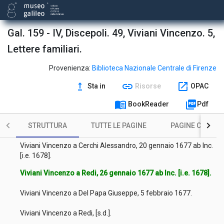
Viviani Vincenzo a Magalotti Lorenzo, 25 maggio 1676.
Viviani Vincenzo a Falconieri Paolo, 29 aprile 1676.
Gal. 159 - IV, Discepoli. 49, Viviani Vincenzo. 5,
Viviani Vincenzo a Micalori Giovanni Battista, 12 dicembre
Lettere familiari.
1676.
Provenienza:
Biblioteca Nazionale Centrale di Firenze
Viviani Vincenzo a Gondi Carlo Antonio, 15 gennaio 1677 ab
Inc. [i.e. 1678].
upgrade
link
open_in_new
Sta in
Risorse
OPAC
Viviani Vincenzo a Cerchi Alessandro, 15 gennaio 1677 ab Inc.
menu_book
picture_as_pdf
BookReader
Pdf
[i.e. 1678].
Viviani Vincenzo a [non identificato], 15 gennaio 1677 ab Inc.
STRUTTURA
TUTTE LE PAGINE
PAGINE CON ILL
[i.e. 1678].
Viviani Vincenzo a Cerchi Alessandro, 20 gennaio 1677 ab Inc.
[i.e. 1678].
Viviani Vincenzo a Redi, 26 gennaio 1677 ab Inc. [i.e. 1678].
Viviani Vincenzo a Del Papa Giuseppe, 5 febbraio 1677.
Viviani Vincenzo a Redi, [s.d.].