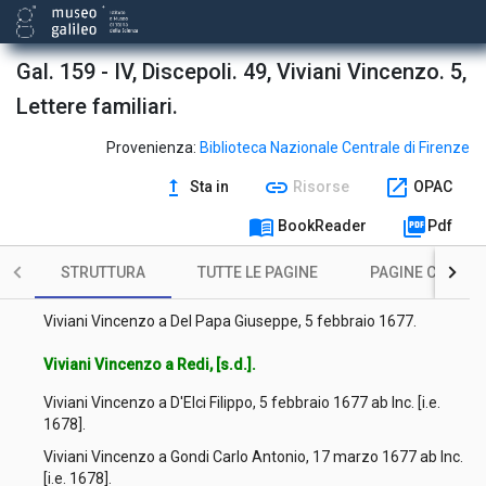
Viviani Vincenzo a Micalori Giovanni Battista, 12 dicembre
1676.
Viviani Vincenzo a Gondi Carlo Antonio, 15 gennaio 1677 ab
Gal. 159 - IV, Discepoli. 49, Viviani Vincenzo. 5,
Inc. [i.e. 1678].
Lettere familiari.
Viviani Vincenzo a Cerchi Alessandro, 15 gennaio 1677 ab Inc.
[i.e. 1678].
Provenienza:
Biblioteca Nazionale Centrale di Firenze
Viviani Vincenzo a [non identificato], 15 gennaio 1677 ab Inc.
upgrade
link
open_in_new
[i.e. 1678].
Sta in
Risorse
OPAC
Viviani Vincenzo a Cerchi Alessandro, 20 gennaio 1677 ab Inc.
menu_book
picture_as_pdf
BookReader
Pdf
[i.e. 1678].
STRUTTURA
TUTTE LE PAGINE
PAGINE CON ILL
Viviani Vincenzo a Redi, 26 gennaio 1677 ab Inc. [i.e. 1678].
Viviani Vincenzo a Del Papa Giuseppe, 5 febbraio 1677.
Viviani Vincenzo a Redi, [s.d.].
Viviani Vincenzo a D'Elci Filippo, 5 febbraio 1677 ab Inc. [i.e.
1678].
Viviani Vincenzo a Gondi Carlo Antonio, 17 marzo 1677 ab Inc.
[i.e. 1678].