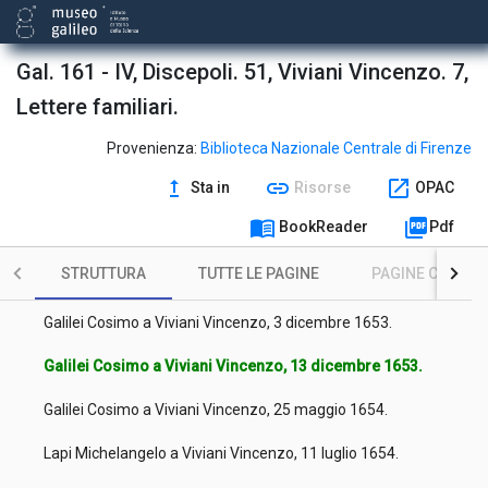
Galilei Cosimo a Viviani Vincenzo, 28 gennaio 1653 [ab Inc.] [i.e.
1654].
Galilei Cosimo a Viviani Vincenzo, 28 febbraio 1653 [ab Inc.]
Gal. 161 - IV, Discepoli. 51, Viviani Vincenzo. 7,
[i.e. 1654].
Lettere familiari.
Galilei Cosimo a Viviani Vincenzo, 28 marzo 1653 stile pisano
[i.e. 1652].
Provenienza:
Biblioteca Nazionale Centrale di Firenze
Galilei Cosimo a Viviani Vincenzo, 21 aprile 1653 stile pisano
upgrade
link
open_in_new
Sta in
Risorse
OPAC
[i.e. 1652].
menu_book
picture_as_pdf
BookReader
Pdf
Forti Andrea a Viviani Vincenzo, 17 ottobre 1653.
STRUTTURA
TUTTE LE PAGINE
PAGINE CON ILL
Magnani Lorenzo a Viviani Vincenzo, 12 novembre 1653.
Galilei Cosimo a Viviani Vincenzo, 3 dicembre 1653.
Galilei Cosimo a Viviani Vincenzo, 13 dicembre 1653.
Galilei Cosimo a Viviani Vincenzo, 25 maggio 1654.
Lapi Michelangelo a Viviani Vincenzo, 11 luglio 1654.