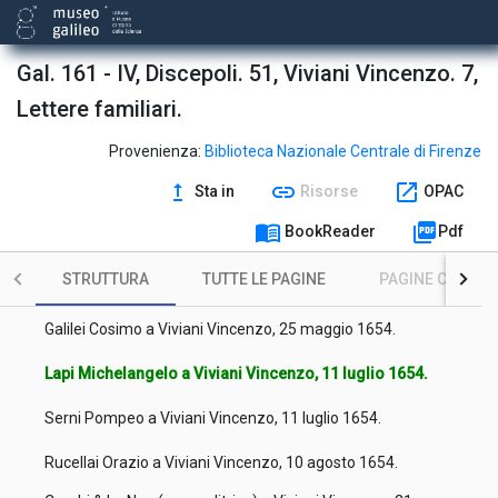
[i.e. 1654].
Galilei Cosimo a Viviani Vincenzo, 28 marzo 1653 stile pisano
[i.e. 1652].
Gal. 161 - IV, Discepoli. 51, Viviani Vincenzo. 7,
Galilei Cosimo a Viviani Vincenzo, 21 aprile 1653 stile pisano
Lettere familiari.
[i.e. 1652].
Forti Andrea a Viviani Vincenzo, 17 ottobre 1653.
Provenienza:
Biblioteca Nazionale Centrale di Firenze
upgrade
link
open_in_new
Sta in
Risorse
OPAC
Magnani Lorenzo a Viviani Vincenzo, 12 novembre 1653.
menu_book
picture_as_pdf
BookReader
Pdf
Galilei Cosimo a Viviani Vincenzo, 3 dicembre 1653.
STRUTTURA
TUTTE LE PAGINE
PAGINE CON ILL
Galilei Cosimo a Viviani Vincenzo, 13 dicembre 1653.
Galilei Cosimo a Viviani Vincenzo, 25 maggio 1654.
Lapi Michelangelo a Viviani Vincenzo, 11 luglio 1654.
Serni Pompeo a Viviani Vincenzo, 11 luglio 1654.
Rucellai Orazio a Viviani Vincenzo, 10 agosto 1654.