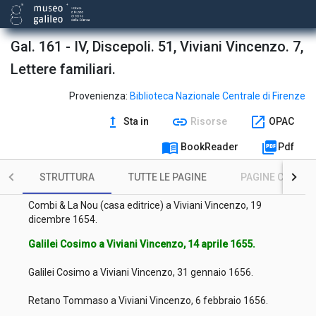
Lapi Michelangelo a Viviani Vincenzo, 11 luglio 1654.
Gal. 161 - IV, Discepoli. 51, Viviani Vincenzo. 7,
Serni Pompeo a Viviani Vincenzo, 11 luglio 1654.
Lettere familiari.
Rucellai Orazio a Viviani Vincenzo, 10 agosto 1654.
Provenienza:
Biblioteca Nazionale Centrale di Firenze
Combi & La Nou (casa editrice) a Viviani Vincenzo, 21
novembre 1654.
upgrade
link
open_in_new
Sta in
Risorse
OPAC
Combi & La Nou (casa editrice) a Viviani Vincenzo, 21
menu_book
picture_as_pdf
BookReader
Pdf
novembre 1654.
Combi & La Nou (casa editrice) a Viviani Vincenzo, 12
STRUTTURA
TUTTE LE PAGINE
PAGINE CON ILL
dicembre 1654.
Combi & La Nou (casa editrice) a Viviani Vincenzo, 19
dicembre 1654.
Galilei Cosimo a Viviani Vincenzo, 14 aprile 1655.
Galilei Cosimo a Viviani Vincenzo, 31 gennaio 1656.
Retano Tommaso a Viviani Vincenzo, 6 febbraio 1656.