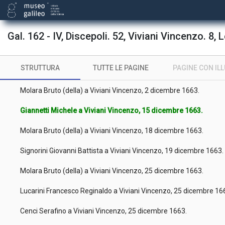
Cecini Fabrizio a Viviani Vincenzo, 19 novembre 1663.
Masini Domenico a Viviani Vincenzo, 21 novembre 1663.
Gal. 162 - IV, Discepoli. 52, Viviani Vincenzo. 8, L
Marucelli Giovanni Filippo a Viviani Vincenzo, 23 novembre 1663.
STRUTTURA
TUTTE LE PAGINE
PAGINE CON IL
Marucelli Giovanni Filippo a Viviani Vincenzo, 30 novembre 1663.
Molara Bruto (della) a Viviani Vincenzo, 2 dicembre 1663.
Giannetti Michele a Viviani Vincenzo, 15 dicembre 1663.
Molara Bruto (della) a Viviani Vincenzo, 18 dicembre 1663.
Signorini Giovanni Battista a Viviani Vincenzo, 19 dicembre 1663
Molara Bruto (della) a Viviani Vincenzo, 25 dicembre 1663.
Lucarini Francesco Reginaldo a Viviani Vincenzo, 25 dicembre 1
Cenci Serafino a Viviani Vincenzo, 25 dicembre 1663.