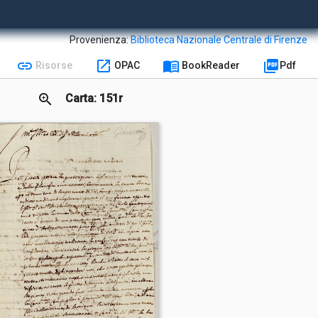
Provenienza:
Biblioteca Nazionale Centrale di Firenze
link
open_in_new
menu_book
picture_as_pdf
Risorse
OPAC
BookReader
Pdf
zoom_in
Carta: 151r