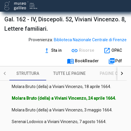
Molara Bruto (della) a Viviani Vincenzo, 13 marzo 1664.
Lisci Benedetto a Viviani Vincenzo, 24 marzo 1664 ab Inc. [i.e.
1665].
Gal. 162 - IV, Discepoli. 52, Viviani Vincenzo. 8,
Lettere familiari.
Molara Bruto (della) a Viviani Vincenzo, 27 marzo 1664.
Molara Bruto (della) a Viviani Vincenzo, 31 marzo 1664.
Provenienza:
Biblioteca Nazionale Centrale di Firenze
upgrade
link
open_in_new
Sta in
Risorse
OPAC
Molara Bruto (della) a Viviani Vincenzo, 8 aprile 1664.
menu_book
picture_as_pdf
BookReader
Pdf
Molara Bruto (della) a Viviani Vincenzo, 13 aprile 1664.
STRUTTURA
TUTTE LE PAGINE
PAGINE CON ILL
Molara Bruto (della) a Viviani Vincenzo, 19 aprile 1664.
Molara Bruto (della) a Viviani Vincenzo, 18 aprile 1664.
Molara Bruto (della) a Viviani Vincenzo, 24 aprile 1664.
Molara Bruto (della) a Viviani Vincenzo, 3 maggio 1664.
Serenai Lodovico a Viviani Vincenzo, 7 agosto 1664.