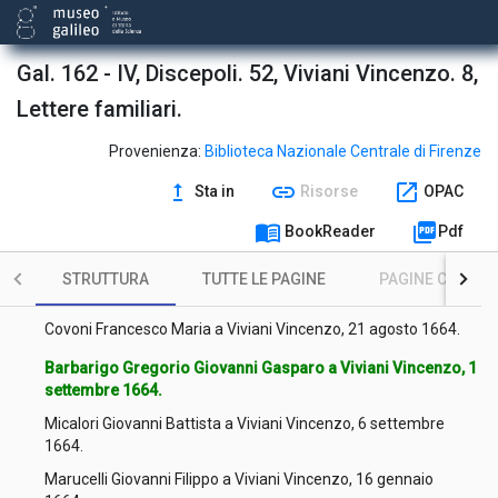
Molara Bruto (della) a Viviani Vincenzo, 8 aprile 1664.
Molara Bruto (della) a Viviani Vincenzo, 13 aprile 1664.
Gal. 162 - IV, Discepoli. 52, Viviani Vincenzo. 8,
Lettere familiari.
Molara Bruto (della) a Viviani Vincenzo, 19 aprile 1664.
Molara Bruto (della) a Viviani Vincenzo, 18 aprile 1664.
Provenienza:
Biblioteca Nazionale Centrale di Firenze
upgrade
link
open_in_new
Sta in
Risorse
OPAC
Molara Bruto (della) a Viviani Vincenzo, 24 aprile 1664.
menu_book
picture_as_pdf
BookReader
Pdf
Molara Bruto (della) a Viviani Vincenzo, 3 maggio 1664.
STRUTTURA
TUTTE LE PAGINE
PAGINE CON ILL
Serenai Lodovico a Viviani Vincenzo, 7 agosto 1664.
Covoni Francesco Maria a Viviani Vincenzo, 21 agosto 1664.
Barbarigo Gregorio Giovanni Gasparo a Viviani Vincenzo, 1
settembre 1664.
Micalori Giovanni Battista a Viviani Vincenzo, 6 settembre
1664.
Marucelli Giovanni Filippo a Viviani Vincenzo, 16 gennaio