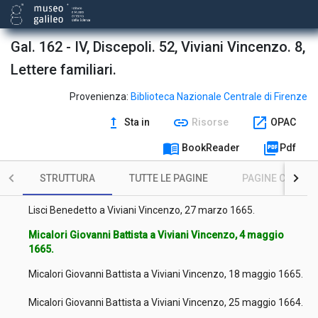
Galli Giovanni a Viviani Vincenzo, 1 marzo 1665.
Galli Giovanni a Viviani Vincenzo, 2 marzo 1665.
Gal. 162 - IV, Discepoli. 52, Viviani Vincenzo. 8,
Lettere familiari.
Galilei Cosimo a Viviani Vincenzo, 7 marzo 1665.
Dell'Ara Paolo a Viviani Vincenzo, 20 marzo 1665.
Provenienza:
Biblioteca Nazionale Centrale di Firenze
upgrade
link
open_in_new
Sta in
Risorse
OPAC
Marucelli Giovanni Filippo a Viviani Vincenzo, 20 marzo 1665.
menu_book
picture_as_pdf
BookReader
Pdf
Lisci Benedetto a Viviani Vincenzo, 25 marzo 1665.
STRUTTURA
TUTTE LE PAGINE
PAGINE CON ILL
Molara Bruto (della) a Viviani Vincenzo, 27 marzo 1665.
Lisci Benedetto a Viviani Vincenzo, 27 marzo 1665.
Micalori Giovanni Battista a Viviani Vincenzo, 4 maggio
1665.
Micalori Giovanni Battista a Viviani Vincenzo, 18 maggio 1665.
Micalori Giovanni Battista a Viviani Vincenzo, 25 maggio 1664.