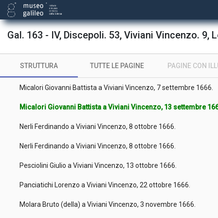
Del Bianco Raffaello a Viviani Vincenzo, 19 luglio 1666.
Micalori Giovanni Battista a Viviani Vincenzo, 10 agosto 1666.
Gal. 163 - IV, Discepoli. 53, Viviani Vincenzo. 9, L
Pesciolini Giulio a Viviani Vincenzo, 29 agosto 1666.
STRUTTURA
TUTTE LE PAGINE
PAGINE CON IL
Pesciolini Giulio a Viviani Vincenzo, 5 settembre 1666.
Micalori Giovanni Battista a Viviani Vincenzo, 7 settembre 1666.
Micalori Giovanni Battista a Viviani Vincenzo, 13 settembre 1
Nerli Ferdinando a Viviani Vincenzo, 8 ottobre 1666.
Nerli Ferdinando a Viviani Vincenzo, 8 ottobre 1666.
Pesciolini Giulio a Viviani Vincenzo, 13 ottobre 1666.
Panciatichi Lorenzo a Viviani Vincenzo, 22 ottobre 1666.
Molara Bruto (della) a Viviani Vincenzo, 3 novembre 1666.