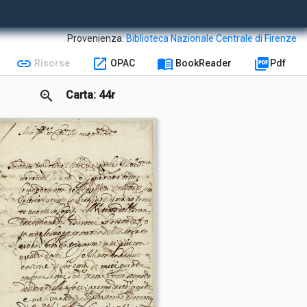
Provenienza:
Biblioteca Nazionale Centrale di Firenze
link
open_in_new
menu_book
picture_as_pdf
Risorse
OPAC
BookReader
Pdf
zoom_in
Carta: 44r