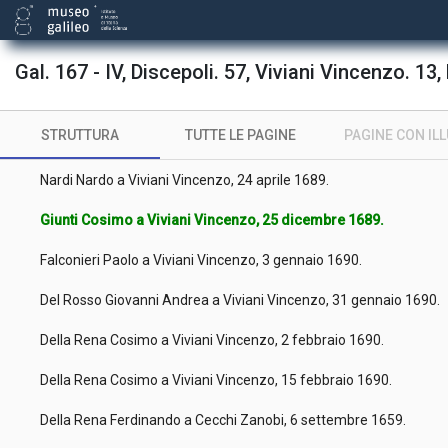
Neroni Dietisalvi a Viviani Vincenzo, 12 febbraio 1689.
Neroni Dietisalvi a Viviani Vincenzo, 12 marzo 1689.
Gal. 167 - IV, Discepoli. 57, Viviani Vincenzo. 13, 
Tomati Ottavio a Viviani Vincenzo, 23 marzo 1689.
STRUTTURA
TUTTE LE PAGINE
PAGINE CON IL
Aldobrandini Alessandro a Viviani Vincenzo, 13 aprile 1689.
Nardi Nardo a Viviani Vincenzo, 24 aprile 1689.
Giunti Cosimo a Viviani Vincenzo, 25 dicembre 1689.
Falconieri Paolo a Viviani Vincenzo, 3 gennaio 1690.
Del Rosso Giovanni Andrea a Viviani Vincenzo, 31 gennaio 1690.
Della Rena Cosimo a Viviani Vincenzo, 2 febbraio 1690.
Della Rena Cosimo a Viviani Vincenzo, 15 febbraio 1690.
Della Rena Ferdinando a Cecchi Zanobi, 6 settembre 1659.