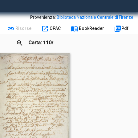
Provenienza:
Biblioteca Nazionale Centrale di Firenze
link
open_in_new
menu_book
picture_as_pdf
Risorse
OPAC
BookReader
Pdf
zoom_in
Carta: 110r