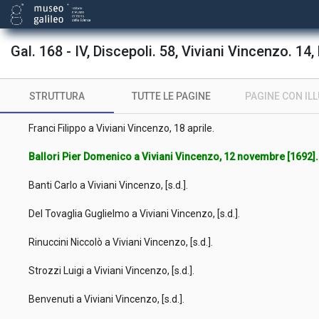
La Rochefoucauld François (de) a Viviani Vincenzo, [s.d.].
[Non identificato] a Viviani Vincenzo, [s.d.].
Gal. 168 - IV, Discepoli. 58, Viviani Vincenzo. 14, 
Viviani Francesco a Viviani Vincenzo, 5 dicembre.
STRUTTURA
TUTTE LE PAGINE
PAGINE CON IL
Monconys Balthasar (de) a Viviani Vincenzo, [s.d.].
Franci Filippo a Viviani Vincenzo, 18 aprile.
Ballori Pier Domenico a Viviani Vincenzo, 12 novembre [1692]
Banti Carlo a Viviani Vincenzo, [s.d.].
Del Tovaglia Guglielmo a Viviani Vincenzo, [s.d.].
Rinuccini Niccolò a Viviani Vincenzo, [s.d.].
Strozzi Luigi a Viviani Vincenzo, [s.d.].
Benvenuti a Viviani Vincenzo, [s.d.].