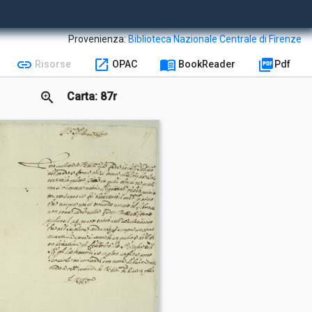
Provenienza:
Biblioteca Nazionale Centrale di Firenze
link
open_in_new
menu_book
picture_as_pdf
Risorse
OPAC
BookReader
Pdf
zoom_in
Carta: 87r