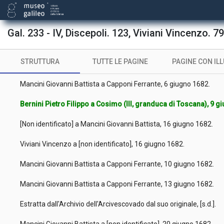
Mancini Giovanni Battista a Panciatichi Francesco, 6 giugno 1682
[Non identificato] a De Vecchi Bernardino, 6 giugno 1682.
Gal. 233 - IV, Discepoli. 123, Viviani Vincenzo. 7
[Non identificato] a [non identificato], [s.d.].
STRUTTURA
TUTTE LE PAGINE
PAGINE CON IL
[Non identificato] a Mancini Giovanni Battista, 9 giugno 1682.
Mancini Giovanni Battista a Capponi Ferrante, 6 giugno 1682.
Bernini Pietro Filippo a Cosimo (III, granduca di Toscana), 9 
[Non identificato] a Mancini Giovanni Battista, 16 giugno 1682.
Viviani Vincenzo a [non identificato], 16 giugno 1682.
Mancini Giovanni Battista a Capponi Ferrante, 10 giugno 1682.
Mancini Giovanni Battista a Capponi Ferrante, 13 giugno 1682.
Estratta dall'Archivio dell'Arcivescovado dal suo originale, [s.d.].