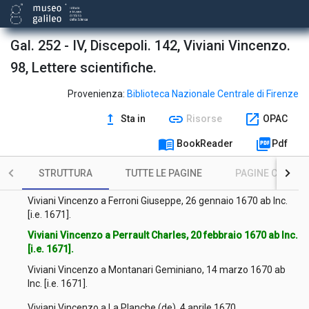
Viviani Vincenzo a Rucellai Orazio, 24 giugno 1669.
Viviani Vincenzo a Falconieri Ottavio, 25 giugno 1669.
Gal. 252 - IV, Discepoli. 142, Viviani Vincenzo.
98, Lettere scientifiche.
Viviani Vincenzo a Falconieri Ottavio, 9 luglio 1669.
Viviani Vincenzo a Falconieri Ottavio, 12 luglio 1669.
Provenienza:
Biblioteca Nazionale Centrale di Firenze
upgrade
link
open_in_new
Sta in
Risorse
OPAC
Viviani Vincenzo a Falconieri Ottavio, [ante 5 giugno 1666].
menu_book
picture_as_pdf
BookReader
Pdf
Viviani Vincenzo a Dati Carlo Roberto, 24 luglio 1669.
STRUTTURA
TUTTE LE PAGINE
PAGINE CON ILL
Viviani Vincenzo a Thevenot Melchisédec, 22 dicembre 1669.
Viviani Vincenzo a Ferroni Giuseppe, 26 gennaio 1670 ab Inc.
[i.e. 1671].
Viviani Vincenzo a Perrault Charles, 20 febbraio 1670 ab Inc.
[i.e. 1671].
Viviani Vincenzo a Montanari Geminiano, 14 marzo 1670 ab
Inc. [i.e. 1671].
Viviani Vincenzo a La Planche (de), 4 aprile 1670.