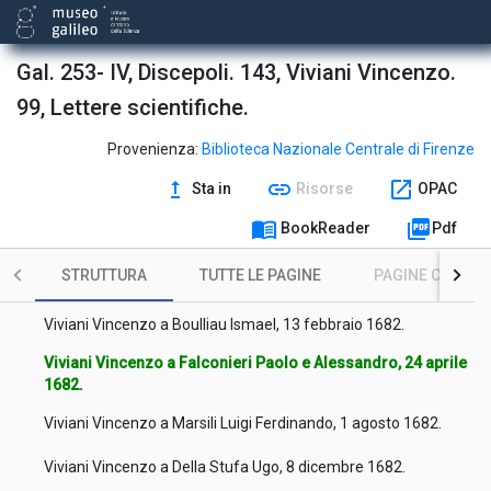
Viviani Vincenzo a Baldigiani Antonio, 23 agosto 1678.
Viviani Vincenzo a Caravaggio Pietro Paolo, 15 ottobre 1678.
Gal. 253- IV, Discepoli. 143, Viviani Vincenzo.
99, Lettere scientifiche.
Viviani Vincenzo a Baldigiani Antonio, 15 ottobre 1678.
Viviani Vincenzo a Ferroni Giuseppe, 11 novembre 1678.
Provenienza:
Biblioteca Nazionale Centrale di Firenze
upgrade
link
open_in_new
Sta in
Risorse
OPAC
Viviani Vincenzo a Fabri Agostino, 10 novembre 1678.
menu_book
picture_as_pdf
BookReader
Pdf
Viviani Vincenzo a Ferroni Giuseppe, 17 dicembre 1678.
STRUTTURA
TUTTE LE PAGINE
PAGINE CON ILL
Viviani Vincenzo a Teyler Johannes, 2 ottobre 1680.
Viviani Vincenzo a Boulliau Ismael, 13 febbraio 1682.
Viviani Vincenzo a Falconieri Paolo e Alessandro, 24 aprile
1682.
Viviani Vincenzo a Marsili Luigi Ferdinando, 1 agosto 1682.
Viviani Vincenzo a Della Stufa Ugo, 8 dicembre 1682.