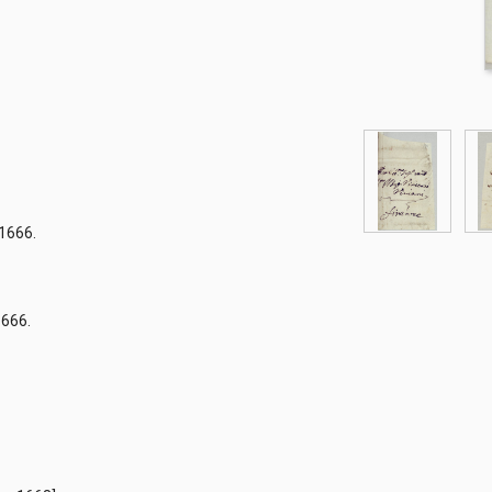
fi
 1666.
1666.