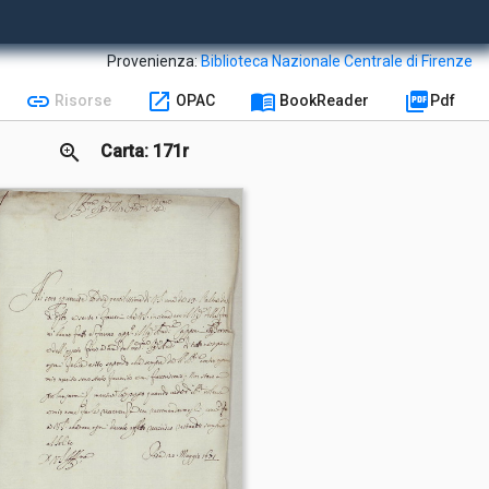
Provenienza:
Biblioteca Nazionale Centrale di Firenze
link
open_in_new
menu_book
picture_as_pdf
Risorse
OPAC
BookReader
Pdf
zoom_in
Carta: 171r