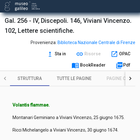
Gal. 256 - IV, Discepoli. 146, Viviani Vincenzo.
102, Lettere scientifiche.
Provenienza:
Biblioteca Nazionale Centrale di Firenze
upgrade
link
open_in_new
Sta in
Risorse
OPAC
menu_book
picture_as_pdf
BookReader
Pdf
STRUTTURA
TUTTE LE PAGINE
PAGINE CON ILL
Volantis flammae.
Montanari Geminiano a Viviani Vincenzo, 25 giugno 1675.
Ricci Michelangelo a Viviani Vincenzo, 30 giugno 1674.