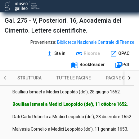
Boulliau Ismael a Medici Leopoldo (de'), 21 maggio 1649.
Gal. 275 - V, Posteriori. 16, Accademia del
Kircher Athanasius a Medici Leopoldo (de'), 29 gennaio 1650.
Cimento. Lettere scientifiche.
Martini Pietro Paolo a Medici Giovanni Carlo (de'), 11 febbraio
1651.
Provenienza:
Biblioteca Nazionale Centrale di Firenze
Boulliau Ismael a Medici Leopoldo (de'), 28 aprile 1651.
upgrade
link
open_in_new
Sta in
Risorse
OPAC
Del Buono Paolo a Medici Leopoldo (de'), 4 gennaio 1652 ab
menu_book
picture_as_pdf
BookReader
Pdf
Inc. [i.e. 1653].
STRUTTURA
TUTTE LE PAGINE
PAGINE CON ILL
Boulliau Ismael a Medici Leopoldo (de'), 25 aprile 1652.
Boulliau Ismael a Medici Leopoldo (de'), 28 giugno 1652.
Boulliau Ismael a Medici Leopoldo (de'), 11 ottobre 1652.
Dati Carlo Roberto a Medici Leopoldo (de'), 28 dicembre 1652.
Malvasia Cornelio a Medici Leopoldo (de'), 11 gennaio 1653.