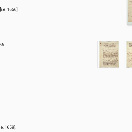
[i.e. 1656].
fi
656.
i.e. 1658].