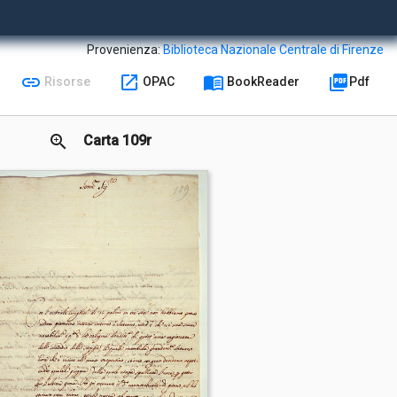
Provenienza:
Biblioteca Nazionale Centrale di Firenze
link
open_in_new
menu_book
picture_as_pdf
Risorse
OPAC
BookReader
Pdf
zoom_in
Carta 109r