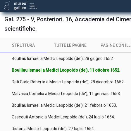
Kircher Athanasius a Medici Leopoldo (de'), 29 gennaio 1650.
Martini Pietro Paolo a Medici Giovanni Carlo (de'), 11 febbraio 1
Gal. 275 - V, Posteriori. 16, Accademia del Cime
Boulliau Ismael a Medici Leopoldo (de'), 28 aprile 1651.
scientifiche.
Del Buono Paolo a Medici Leopoldo (de'), 4 gennaio 1652 ab Inc. [i
STRUTTURA
TUTTE LE PAGINE
PAGINE CON IL
Boulliau Ismael a Medici Leopoldo (de'), 25 aprile 1652.
Boulliau Ismael a Medici Leopoldo (de'), 28 giugno 1652.
Boulliau Ismael a Medici Leopoldo (de'), 11 ottobre 1652.
Dati Carlo Roberto a Medici Leopoldo (de'), 28 dicembre 1652.
Malvasia Cornelio a Medici Leopoldo (de'), 11 gennaio 1653.
Boulliau Ismael a Medici Leopoldo (de'), 21 febbraio 1653.
Osseguti Antonio a Medici Leopoldo (de'), 24 luglio 1654.
Ristori a Medici Leopoldo (de'), 27 luglio 1654.