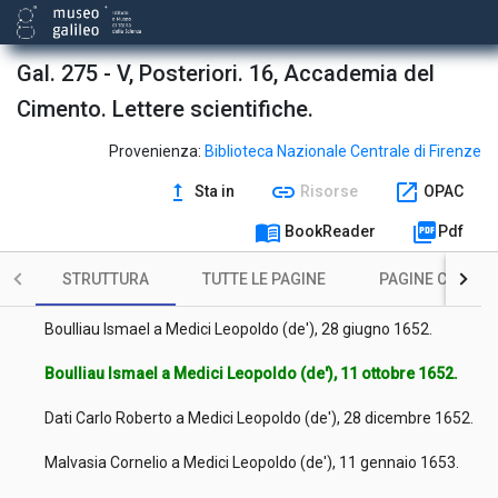
Boulliau Ismael a Medici Leopoldo (de'), 21 maggio 1649.
Gal. 275 - V, Posteriori. 16, Accademia del
Kircher Athanasius a Medici Leopoldo (de'), 29 gennaio 1650.
Cimento. Lettere scientifiche.
Martini Pietro Paolo a Medici Giovanni Carlo (de'), 11 febbraio
1651.
Provenienza:
Biblioteca Nazionale Centrale di Firenze
Boulliau Ismael a Medici Leopoldo (de'), 28 aprile 1651.
upgrade
link
open_in_new
Sta in
Risorse
OPAC
Del Buono Paolo a Medici Leopoldo (de'), 4 gennaio 1652 ab
menu_book
picture_as_pdf
BookReader
Pdf
Inc. [i.e. 1653].
STRUTTURA
TUTTE LE PAGINE
PAGINE CON ILL
Boulliau Ismael a Medici Leopoldo (de'), 25 aprile 1652.
Boulliau Ismael a Medici Leopoldo (de'), 28 giugno 1652.
Boulliau Ismael a Medici Leopoldo (de'), 11 ottobre 1652.
Dati Carlo Roberto a Medici Leopoldo (de'), 28 dicembre 1652.
Malvasia Cornelio a Medici Leopoldo (de'), 11 gennaio 1653.