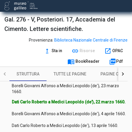
Rinaldini Carlo a Medici Leopoldo (de'), [s.d.].
Borelli Giovanni Alfonso a Medici Leopoldo (de'), 2 febbraio
Gal. 276 - V, Posteriori. 17, Accademia del
1660.
Cimento. Lettere scientifiche.
Borelli Giovanni Alfonso a Medici Leopoldo (de'), 16 febbraio
1660.
Provenienza:
Biblioteca Nazionale Centrale di Firenze
Borelli Giovanni Alfonso a Medici Leopoldo (de'), 5 marzo
upgrade
link
open_in_new
1660.
Sta in
Risorse
OPAC
Borelli Giovanni Alfonso a Medici Leopoldo (de'), 16 marzo
menu_book
picture_as_pdf
BookReader
Pdf
1660.
STRUTTURA
TUTTE LE PAGINE
PAGINE CON ILL
Viviani Vincenzo a Medici Leopoldo (de'), 18 marzo 1660.
Borelli Giovanni Alfonso a Medici Leopoldo (de'), 23 marzo
1660.
Dati Carlo Roberto a Medici Leopoldo (de'), 22 marzo 1660.
Borelli Giovanni Alfonso a Medici Leopoldo (de'), 4 aprile 1660.
Dati Carlo Roberto a Medici Leopoldo (de'), 13 aprile 1660.