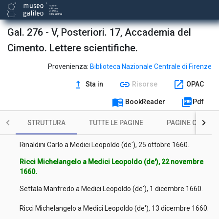
Magalotti Lorenzo a Medici Leopoldo (de'), 17 settembre
1660.
Gal. 276 - V, Posteriori. 17, Accademia del
Ricci Michelangelo a Medici Leopoldo (de'), 20 settembre
1660.
Cimento. Lettere scientifiche.
Huygens Christiaan a Medici Leopoldo (de'), 30 settembre
Provenienza:
Biblioteca Nazionale Centrale di Firenze
1660.
upgrade
link
open_in_new
Sta in
Risorse
OPAC
Ricci Michelangelo a Medici Leopoldo (de'), 4 ottobre 1660.
menu_book
picture_as_pdf
BookReader
Pdf
Huygens Christiaan a Medici Leopoldo (de'), 22 ottobre 1660.
STRUTTURA
TUTTE LE PAGINE
PAGINE CON ILL
Ricci Michelangelo a Medici Leopoldo (de'), 14 ottobre 1660.
Rinaldini Carlo a Medici Leopoldo (de'), 25 ottobre 1660.
Ricci Michelangelo a Medici Leopoldo (de'), 22 novembre
1660.
Settala Manfredo a Medici Leopoldo (de'), 1 dicembre 1660.
Ricci Michelangelo a Medici Leopoldo (de'), 13 dicembre 1660.