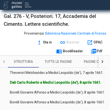
Ricci Michelangelo a Medici Leopoldo (de'), 14 marzo 1661.
Borelli Giovanni Alfonso a Medici Leopoldo (de'), 25 marzo
1661.
Gal. 276 - V, Posteriori. 17, Accademia del
Cimento. Lettere scientifiche.
Ricci Michelangelo a Medici Leopoldo (de'), 28 marzo 1661.
Boulliau Ismael a Medici Leopoldo (de'), 5 aprile 1661.
Provenienza:
Biblioteca Nazionale Centrale di Firenze
upgrade
link
open_in_new
Sta in
Risorse
OPAC
Boulliau Ismael a Medici Leopoldo (de'), 9 aprile 1661.
menu_book
picture_as_pdf
BookReader
Pdf
Hevelius Johannes a Medici Leopoldo (de'), 6 aprile 1661.
STRUTTURA
TUTTE LE PAGINE
PAGINE CON ILL
Thevenot Melchisédec a Medici Leopoldo (de'), 7 aprile 1661.
Thevenot Melchisédec a Medici Leopoldo (de'), 7 aprile 1661.
Dati Carlo Roberto a Medici Leopoldo (de'), 8 aprile 1661.
Borelli Giovanni Alfonso a Medici Leopoldo (de'), 8 aprile 1661.
Borelli Giovanni Alfonso a Medici Leopoldo (de'), 8 aprile 1661.