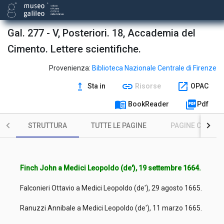
Gal. 277 - V, Posteriori. 18, Accademia del
Cimento. Lettere scientifiche.
Provenienza:
Biblioteca Nazionale Centrale di Firenze
upgrade
link
open_in_new
Sta in
Risorse
OPAC
menu_book
picture_as_pdf
BookReader
Pdf
STRUTTURA
TUTTE LE PAGINE
PAGINE CON ILL
Finch John a Medici Leopoldo (de'), 19 settembre 1664.
Falconieri Ottavio a Medici Leopoldo (de'), 29 agosto 1665.
Ranuzzi Annibale a Medici Leopoldo (de'), 11 marzo 1665.