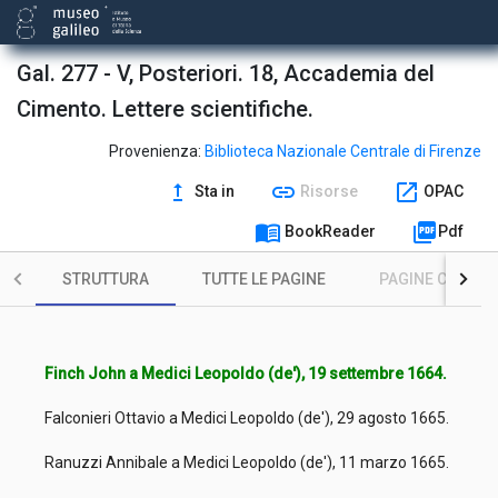
Gal. 277 - V, Posteriori. 18, Accademia del
Cimento. Lettere scientifiche.
Provenienza:
Biblioteca Nazionale Centrale di Firenze
upgrade
link
open_in_new
Sta in
Risorse
OPAC
menu_book
picture_as_pdf
BookReader
Pdf
STRUTTURA
TUTTE LE PAGINE
PAGINE CON ILL
Finch John a Medici Leopoldo (de'), 19 settembre 1664.
Falconieri Ottavio a Medici Leopoldo (de'), 29 agosto 1665.
Ranuzzi Annibale a Medici Leopoldo (de'), 11 marzo 1665.