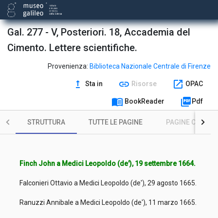
Gal. 277 - V, Posteriori. 18, Accademia del
Cimento. Lettere scientifiche.
Provenienza:
Biblioteca Nazionale Centrale di Firenze
upgrade
link
open_in_new
Sta in
Risorse
OPAC
menu_book
picture_as_pdf
BookReader
Pdf
STRUTTURA
TUTTE LE PAGINE
PAGINE CON ILL
Finch John a Medici Leopoldo (de'), 19 settembre 1664.
Falconieri Ottavio a Medici Leopoldo (de'), 29 agosto 1665.
Ranuzzi Annibale a Medici Leopoldo (de'), 11 marzo 1665.