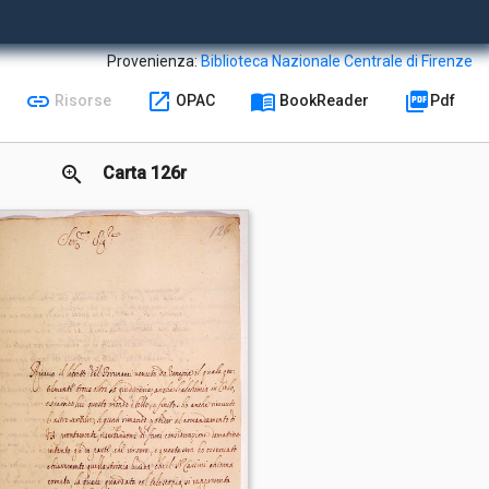
Provenienza:
Biblioteca Nazionale Centrale di Firenze
link
open_in_new
menu_book
picture_as_pdf
Risorse
OPAC
BookReader
Pdf
zoom_in
Carta 126r