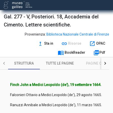
Gal. 277 - V, Posteriori. 18, Accademia del
Cimento. Lettere scientifiche.
Provenienza:
Biblioteca Nazionale Centrale di Firenze
upgrade
link
open_in_new
Sta in
Risorse
OPAC
menu_book
picture_as_pdf
BookReader
Pdf
STRUTTURA
TUTTE LE PAGINE
PAGINE CON ILL
Finch John a Medici Leopoldo (de'), 19 settembre 1664.
Falconieri Ottavio a Medici Leopoldo (de'), 29 agosto 1665.
Ranuzzi Annibale a Medici Leopoldo (de'), 11 marzo 1665.