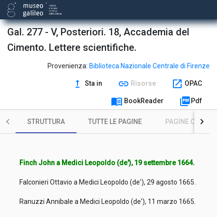
Gal. 277 - V, Posteriori. 18, Accademia del
Cimento. Lettere scientifiche.
Provenienza:
Biblioteca Nazionale Centrale di Firenze
upgrade
link
open_in_new
Sta in
Risorse
OPAC
menu_book
picture_as_pdf
BookReader
Pdf
STRUTTURA
TUTTE LE PAGINE
PAGINE CON ILL
Finch John a Medici Leopoldo (de'), 19 settembre 1664.
Falconieri Ottavio a Medici Leopoldo (de'), 29 agosto 1665.
Ranuzzi Annibale a Medici Leopoldo (de'), 11 marzo 1665.