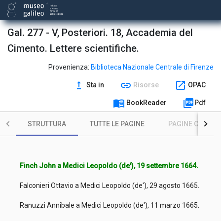
Gal. 277 - V, Posteriori. 18, Accademia del
Cimento. Lettere scientifiche.
Provenienza:
Biblioteca Nazionale Centrale di Firenze
upgrade
link
open_in_new
Sta in
Risorse
OPAC
menu_book
picture_as_pdf
BookReader
Pdf
STRUTTURA
TUTTE LE PAGINE
PAGINE CON ILL
Finch John a Medici Leopoldo (de'), 19 settembre 1664.
Falconieri Ottavio a Medici Leopoldo (de'), 29 agosto 1665.
Ranuzzi Annibale a Medici Leopoldo (de'), 11 marzo 1665.