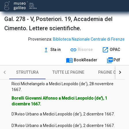
Oldenburg Henry a Medici Leopoldo (de'), 16 novembre 1667.
Gal. 278 - V, Posteriori. 19, Accademia del
Rossetti Donato a Medici Leopoldo (de'), 16 novembre 1667.
Cimento. Lettere scientifiche.
Huygens Christiaan a Medici Leopoldo (de'), 18 novembre
1667.
Provenienza:
Biblioteca Nazionale Centrale di Firenze
Huygens Christiaan a Medici Leopoldo (de'), 18 novembre
upgrade
link
open_in_new
1667.
Sta in
Risorse
OPAC
Campani Giuseppe a Medici Leopoldo (de'), 22 novembre
menu_book
picture_as_pdf
BookReader
Pdf
1667.
STRUTTURA
TUTTE LE PAGINE
PAGINE CON ILL
Favoriti Agostino a Medici Leopoldo (de'), 26 novembre 1667.
Ricci Michelangelo a Medici Leopoldo (de'), 28 novembre
1667.
Borelli Giovanni Alfonso a Medici Leopoldo (de'), 1
dicembre 1667.
D'Aviso Urbano a Medici Leopoldo (de'), 2 dicembre 1667.
D'Aviso Urbano a Medici Leopoldo (de'), 2 dicembre 1667.