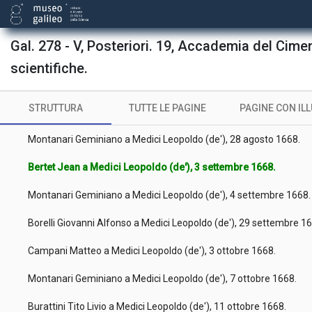
Viviani Vincenzo a Medici Leopoldo (de'), 18 luglio 1668.
Montanari Geminiano a Medici Leopoldo (de'), 31 luglio 1668.
Gal. 278 - V, Posteriori. 19, Accademia del Cime
Borelli Giovanni Alfonso a Medici Leopoldo (de'), 16 agosto 1668
scientifiche.
Sluse René François Walter (de) a Medici Leopoldo (de'), 17 ago
STRUTTURA
TUTTE LE PAGINE
PAGINE CON IL
Ricci Michelangelo a Medici Leopoldo (de'), 27 agosto 1668.
Montanari Geminiano a Medici Leopoldo (de'), 28 agosto 1668.
Bertet Jean a Medici Leopoldo (de'), 3 settembre 1668.
Montanari Geminiano a Medici Leopoldo (de'), 4 settembre 1668
Borelli Giovanni Alfonso a Medici Leopoldo (de'), 29 settembre 1
Campani Matteo a Medici Leopoldo (de'), 3 ottobre 1668.
Montanari Geminiano a Medici Leopoldo (de'), 7 ottobre 1668.
Burattini Tito Livio a Medici Leopoldo (de'), 11 ottobre 1668.