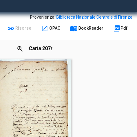
Provenienza:
Biblioteca Nazionale Centrale di Firenze
link
open_in_new
menu_book
picture_as_pdf
Risorse
OPAC
BookReader
Pdf
zoom_in
Carta 207r