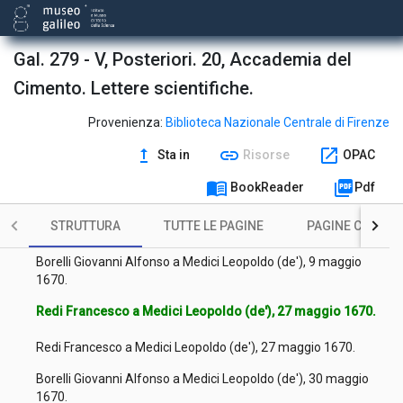
Gal. 279 - V, Posteriori. 20, Accademia del
Cimento. Lettere scientifiche.
Marchetti Alessandro a Medici Leopoldo (de'), 14 gennaio
1670.
Provenienza:
Biblioteca Nazionale Centrale di Firenze
Dati Carlo Roberto a Medici Leopoldo (de'), 1 marzo 1670.
upgrade
link
open_in_new
Sta in
Risorse
OPAC
Marchetti Alessandro a Medici Leopoldo (de'), 31 marzo
menu_book
picture_as_pdf
BookReader
Pdf
1670.
STRUTTURA
TUTTE LE PAGINE
PAGINE CON ILL
Campani Matteo a Medici Leopoldo (de'), 1 marzo 1670.
Borelli Giovanni Alfonso a Medici Leopoldo (de'), 9 maggio
1670.
Redi Francesco a Medici Leopoldo (de'), 27 maggio 1670.
Redi Francesco a Medici Leopoldo (de'), 27 maggio 1670.
Borelli Giovanni Alfonso a Medici Leopoldo (de'), 30 maggio
1670.