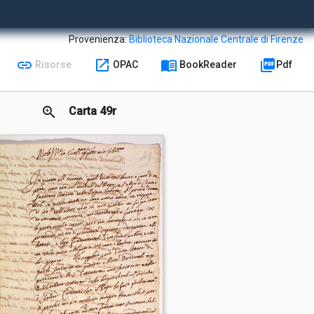
Provenienza:
Biblioteca Nazionale Centrale di Firenze
link
open_in_new
menu_book
picture_as_pdf
Risorse
OPAC
BookReader
Pdf
zoom_in
Carta 49r