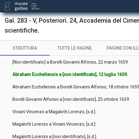
Rinaldini Carlo a Viviani Vincenzo, 30 gennaio 1658.
Rinaldini Carlo a Viviani Vincenzo, 1 febbraio 1658.
Gal. 283 - V, Posteriori. 24, Accademia del Cime
Rinaldini Carlo a Viviani Vincenzo, 4 febbraio 1658.
scientifiche.
Rinaldini Carlo a Viviani Vincenzo, 25 febbraio 1658.
STRUTTURA
TUTTE LE PAGINE
PAGINE CON IL
Rinaldini Carlo a Viviani Vincenzo, 9 marzo 1658.
[Non identificato] a Borelli Giovanni Alfonso, 22 marzo 1659.
Abraham Ecchellensis a [non identificato], 12 luglio 1659.
Abraham Ecchellensis a Borelli Giovanni Alfonso, 18 ottobre 165
Borelli Giovanni Alfonso a [non identificato], 25 ottobre 1659.
Viviani Vincenzo a Magalotti Lorenzo, [s.d.].
Magalotti Lorenzo a Viviani Vincenzo, [s.d.].
Magalotti Lorenzo a [non identificato], [s.d.].