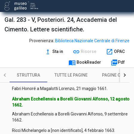
Manolessi Carlo a Magalotti Lorenzo, 6 novembre 1660.
Fabri Honoré a Magalotti Lorenzo, [s.d.].
Gal. 283 - V, Posteriori. 24, Accademia del
Cimento. Lettere scientifiche.
[Non identificato] a Magalotti Lorenzo, 11 settembre 1660.
Fabri Honoré a Magalotti Lorenzo, 20 settembre 1664.
Provenienza:
Biblioteca Nazionale Centrale di Firenze
upgrade
link
open_in_new
Sta in
Risorse
OPAC
Fabri Honoré a Magalotti Lorenzo, 28 novembre 1660.
menu_book
picture_as_pdf
BookReader
Pdf
[Non identificato] a [non identificato], 3 gennaio 1661.
STRUTTURA
TUTTE LE PAGINE
PAGINE CON ILL
[Non identificato] a [non identificato], 18 aprile 1661.
Fabri Honoré a Magalotti Lorenzo, 21 maggio 1661.
Abraham Ecchellensis a Borelli Giovanni Alfonso, 12 agosto
1662.
Abraham Ecchellensis a Borelli Giovanni Alfonso, 9 settembre
1662.
Ricci Michelangelo a [non identificato], 4 febbraio 1663.