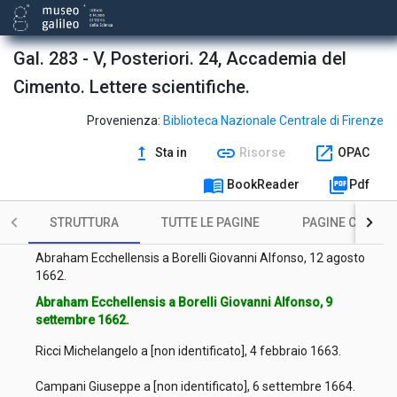
Fabri Honoré a Magalotti Lorenzo, [s.d.].
[Non identificato] a Magalotti Lorenzo, 11 settembre 1660.
Gal. 283 - V, Posteriori. 24, Accademia del
Cimento. Lettere scientifiche.
Fabri Honoré a Magalotti Lorenzo, 20 settembre 1664.
Fabri Honoré a Magalotti Lorenzo, 28 novembre 1660.
Provenienza:
Biblioteca Nazionale Centrale di Firenze
upgrade
link
open_in_new
Sta in
Risorse
OPAC
[Non identificato] a [non identificato], 3 gennaio 1661.
menu_book
picture_as_pdf
BookReader
Pdf
[Non identificato] a [non identificato], 18 aprile 1661.
STRUTTURA
TUTTE LE PAGINE
PAGINE CON ILL
Fabri Honoré a Magalotti Lorenzo, 21 maggio 1661.
Abraham Ecchellensis a Borelli Giovanni Alfonso, 12 agosto
1662.
Abraham Ecchellensis a Borelli Giovanni Alfonso, 9
settembre 1662.
Ricci Michelangelo a [non identificato], 4 febbraio 1663.
Campani Giuseppe a [non identificato], 6 settembre 1664.