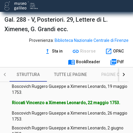
Delisle Joseph Nicolas a Ximenes Leonardo, 23 novembre
1752.
Boscovich Ruggero Giuseppe a Ximenes Leonardo, 3 febbraio
Gal. 288 - V, Posteriori. 29, Lettere di L.
1753.
Ximenes, G. Grandi ecc.
Delisle Joseph Nicolas a Ximenes Leonardo, 13 marzo 1753.
Provenienza:
Biblioteca Nazionale Centrale di Firenze
Mairan Jean Jacques d'Ortous (de) a Ximenes Leonardo, 2
maggio 1753.
upgrade
link
open_in_new
Sta in
Risorse
OPAC
Boscovich Ruggero Giuseppe a Ximenes Leonardo, 5 maggio
menu_book
picture_as_pdf
BookReader
Pdf
1753.
Boscovich Ruggero Giuseppe a Ximenes Leonardo, 11 maggio
STRUTTURA
TUTTE LE PAGINE
PAGINE CON ILL
1753.
Boscovich Ruggero Giuseppe a Ximenes Leonardo, 19 maggio
1753.
Riccati Vincenzo a Ximenes Leonardo, 22 maggio 1753.
Boscovich Ruggero Giuseppe a Ximenes Leonardo, 26 maggio
1753.
Boscovich Ruggero Giuseppe a Ximenes Leonardo, 2 giugno