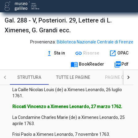
La Condamine Charles Marie (de) a Ximenes Leonardo, 6
ottobre 1758.
Frisi Paolo a Ximenes Leonardo, 30 ottobre 1758.
Gal. 288 - V, Posteriori. 29, Lettere di L.
La Caille Nicolas Louis (de) a Ximenes Leonardo, 26 febbraio
Ximenes, G. Grandi ecc.
1759.
Provenienza:
Biblioteca Nazionale Centrale di Firenze
La Caille Nicolas Louis (de) a Ximenes Leonardo, 3 maggio
1754.
upgrade
link
open_in_new
Sta in
Risorse
OPAC
La Caille Nicolas Louis (de) a Ximenes Leonardo, 22 agosto
menu_book
picture_as_pdf
BookReader
Pdf
1759.
La Condamine Charles Marie (de) a Ximenes Leonardo, 10
STRUTTURA
TUTTE LE PAGINE
PAGINE CON ILL
gennaio 1761.
La Caille Nicolas Louis (de) a Ximenes Leonardo, 26 luglio
1761.
Riccati Vincenzo a Ximenes Leonardo, 27 marzo 1762.
La Condamine Charles Marie (de) a Ximenes Leonardo, 25
aprile 1763.
Frisi Paolo a Ximenes Leonardo, 7 novembre 1763.