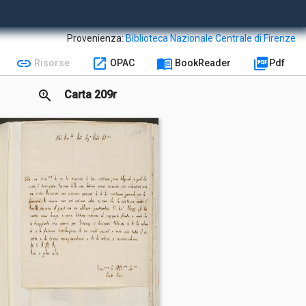
Provenienza:
Biblioteca Nazionale Centrale di Firenze
link
open_in_new
menu_book
picture_as_pdf
Risorse
OPAC
BookReader
Pdf
zoom_in
Carta 209r