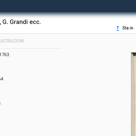
.
aio 1761.
, G. Grandi ecc.
upgrade
Sta in
LUSTRAZIONI
 1763.
64.
5.