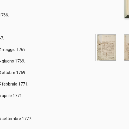
 1766.
fi
67.
12 maggio 1769.
6 giugno 1769.
8 ottobre 1769.
5 febbraio 1771.
 aprile 1771.
25 settembre 1777.