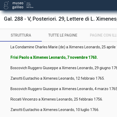
La Caille Nicolas Louis (de) a Ximenes Leonardo, 22 agosto 1759
La Condamine Charles Marie (de) a Ximenes Leonardo, 10 genn
Gal. 288 - V, Posteriori. 29, Lettere di L. Ximenes
La Caille Nicolas Louis (de) a Ximenes Leonardo, 26 luglio 1761.
STRUTTURA
TUTTE LE PAGINE
PAGINE CON IL
Riccati Vincenzo a Ximenes Leonardo, 27 marzo 1762.
La Condamine Charles Marie (de) a Ximenes Leonardo, 25 aprile
Frisi Paolo a Ximenes Leonardo, 7 novembre 1763.
Boscovich Ruggero Giuseppe a Ximenes Leonardo, 29 giugno 17
Zanotti Eustachio a Ximenes Leonardo, 12 febbraio 1765.
Boscovich Ruggero Giuseppe a Ximenes Leonardo, 4 marzo 176
Riccati Vincenzo a Ximenes Leonardo, 25 febbraio 1756.
Zanotti Eustachio a Ximenes Leonardo, 10 luglio 1766.