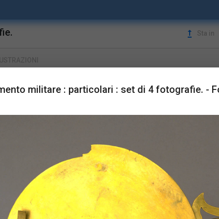
fie.
upgrade
Sta in
LUSTRAZIONI
ento militare : particolari : set di 4 fotografie. - 