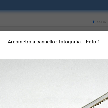
upgrade
Sta in
LUSTRAZIONI
Areometro a cannello : fotografia. - Foto 1