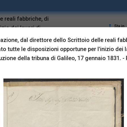
 reali fabbriche, di
upgrade
Sta in
zio dei lavori di
 1831.
ione, dal direttore dello Scrittoio delle reali fab
to tutte le disposizioni opportune per l'inizio dei l
LUSTRAZIONI
uzione della tribuna di Galileo, 17 gennaio 1831. - 