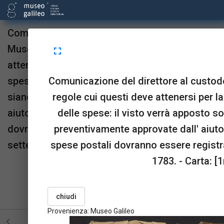
Comunicazione del direttore al custode del
Museo relativa alle regole cui questi deve
fullscreen
attenersi per la presentazione mensile delle
Comunicazione del direttore al custode
spese: il visto verrà apposto solo se esse
regole cui questi deve attenersi per 
siano state preventivamente approvate dall'
delle spese: il visto verrà apposto s
aiuto del direttore; inoltre le spese postali
preventivamente approvate dall' aiuto d
dovranno essere registrate a parte, 4
spese postali dovranno essere registr
settembre 1783.
1783. - Carta: [1
Provenienza:
Museo Galileo
upgrade
link
open_in_new
Sta in
Risorse
OPAC
chiudi
menu_book
picture_as_pdf
BookReader
Pdf
Provenienza: Museo Galileo
STRUTTURA
TUTTE LE PAGINE
PAGINE CON ILL