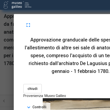
Approvazione granducale delle spese fatte e
da farsi per l'allestimento di altre sei sale di
fullscreen
anatomia del Museo e di altre spese,
Approvazione granducale delle spese
compreso l'acquisto di un termometro a
l'allestimento di altre sei sale di anat
mercurio richiesto dall'archiatro De Lagusius
spese, compreso l'acquisto di un t
per i reali arciduchi, 26 gennaio - 1 febbraio
richiesto dall'archiatro De Lagusius p
1780.
gennaio - 1 febbraio 1780. 
Provenienza:
Museo Galileo
upgrade
link
open_in_new
Sta in
Risorse
OPAC
chiudi
menu_book
picture_as_pdf
BookReader
Pdf
Provenienza: Museo Galileo
STRUTTURA
TUTTE LE PAGINE
PAGINE CON ILL
expand_more
Controlli